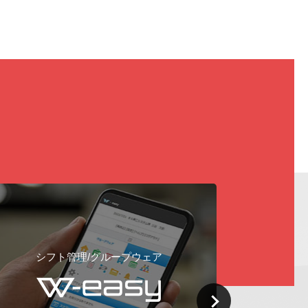
勤怠管理システム
和洋菓子専門