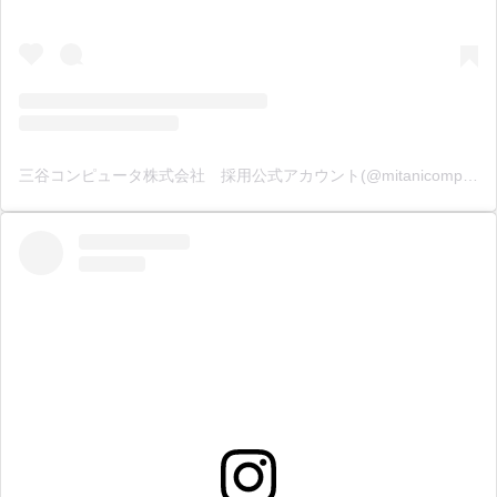
三谷コンピュータ株式会社 採用公式アカウント(@mitanicomputer_recruit)がシェアした投稿