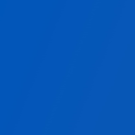
自社基盤で運用できるWMS
自社運用
高カスタマイズ
W-KEEPERの詳細を見る