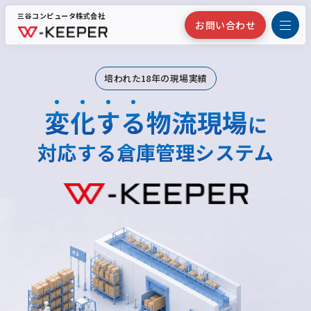
三谷コンピュータ株式会社
お問い合わせ
培われた18年の現場実績
変
化
す
る
物流現場
に
対応する倉庫管理システム