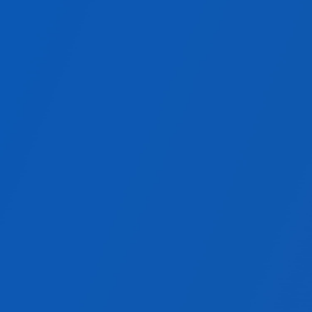
中小～中堅企業
初めてWMSを導入する
初期投資を抑えたい
短期間で導入したい
自社基盤
こんなお客様におすすめ！
中堅～大企業
既存システムと深く連携したい
高度なカスタマイズが必要
自社でサーバー管理できる