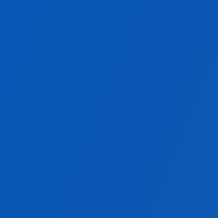
設備連携
リアルタイム制御
自動化対応
W-connectの詳細を見る
W-KEEPERと
W-KEEPER AXの違い
クラウド型