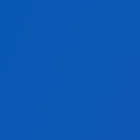
導入期間
0か月～
サーバー管理
不要
カスタマイズ
標準機能で対応
スクロールできます
API連携
基幹連携
自動
アップデート
容易
複数拠点
クラウド型
こんなお客様におすすめ！