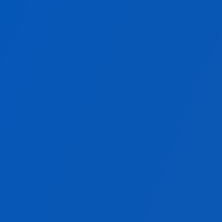
W-KEEPER AXの詳細を見る
W-KEEPERシリーズと連携し
物流現場をつなぐ連携基盤システム